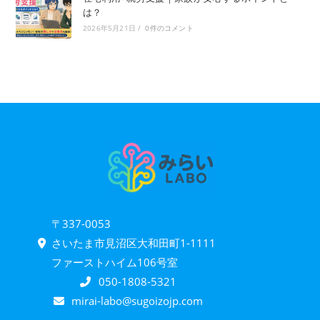
は？
2026年5月21日
/
0件のコメント
〒337-0053
さいたま市見沼区大和田町1-1111
ファーストハイム106号室
050-1808-5321
mirai-labo@sugoizojp.com